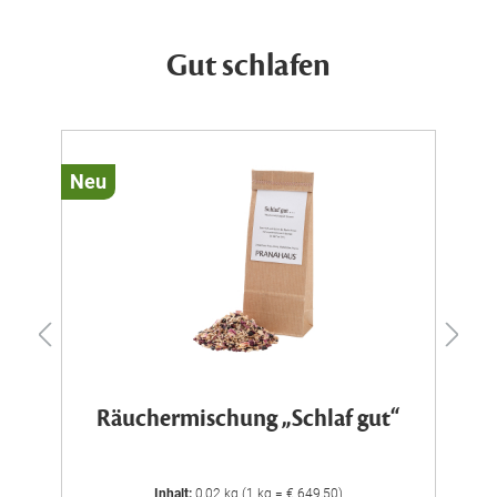
Gut schlafen
Neu
N
Räuchermischung „Schlaf gut“
Inhalt:
0,02 kg (1 kg = € 649,50)