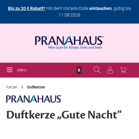
Bis zu 20 € Rabatt*
mit dem Vorteils-Code
eintauchen
, gültig bis
11.08.2026
Menü
Kerzen
Duftkerzen
Duftkerze „Gute Nacht“