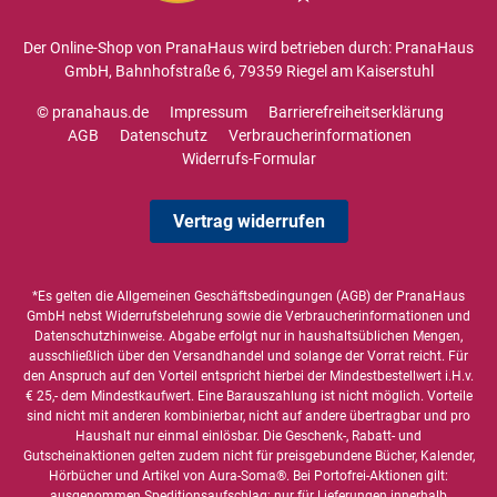
Der Online-Shop von PranaHaus wird betrieben durch: PranaHaus
GmbH, Bahnhofstraße 6, 79359 Riegel am Kaiserstuhl
© pranahaus.de
Impressum
Barrierefreiheitserklärung
AGB
Datenschutz
Verbraucherinformationen
Widerrufs-Formular
Vertrag widerrufen
*Es gelten die
Allgemeinen Geschäftsbedingungen
(AGB) der PranaHaus
GmbH nebst Widerrufsbelehrung sowie die
Verbraucherinformationen
und
Datenschutzhinweise
. Abgabe erfolgt nur in haushaltsüblichen Mengen,
ausschließlich über den Versandhandel und solange der Vorrat reicht. Für
den Anspruch auf den Vorteil entspricht hierbei der Mindestbestellwert i.H.v.
€ 25,- dem Mindestkaufwert. Eine Barauszahlung ist nicht möglich. Vorteile
sind nicht mit anderen kombinierbar, nicht auf andere übertragbar und pro
Haushalt nur einmal einlösbar. Die Geschenk-, Rabatt- und
Gutscheinaktionen gelten zudem nicht für preisgebundene Bücher, Kalender,
Hörbücher und Artikel von Aura-Soma®. Bei Portofrei-Aktionen gilt:
ausgenommen Speditionsaufschlag; nur für Lieferungen innerhalb