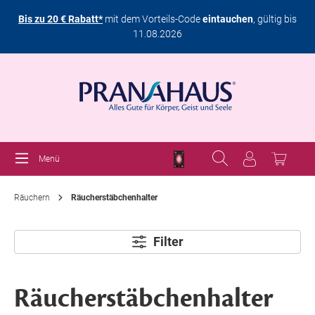
Bis zu 20 € Rabatt*
mit dem Vorteils-Code
eintauchen
, gültig bis
11.08.2026
Menü
Räuchern
Räucherstäbchenhalter
Filter
Räucherstäbchenhalter