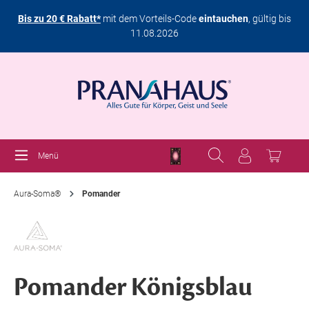
Bis zu 20 € Rabatt*
mit dem Vorteils-Code
eintauchen
, gültig bis
11.08.2026
Menü
Aura-Soma®
Pomander
Pomander Königsblau