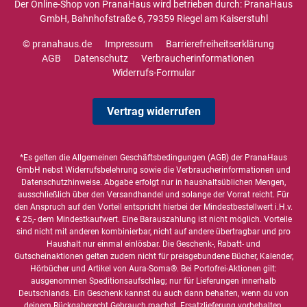
Der Online-Shop von PranaHaus wird betrieben durch: PranaHaus
GmbH, Bahnhofstraße 6, 79359 Riegel am Kaiserstuhl
© pranahaus.de
Impressum
Barrierefreiheitserklärung
AGB
Datenschutz
Verbraucherinformationen
Widerrufs-Formular
Vertrag widerrufen
*Es gelten die
Allgemeinen Geschäftsbedingungen
(AGB) der PranaHaus
GmbH nebst Widerrufsbelehrung sowie die
Verbraucherinformationen
und
Datenschutzhinweise
. Abgabe erfolgt nur in haushaltsüblichen Mengen,
ausschließlich über den Versandhandel und solange der Vorrat reicht. Für
den Anspruch auf den Vorteil entspricht hierbei der Mindestbestellwert i.H.v.
€ 25,- dem Mindestkaufwert. Eine Barauszahlung ist nicht möglich. Vorteile
sind nicht mit anderen kombinierbar, nicht auf andere übertragbar und pro
Haushalt nur einmal einlösbar. Die Geschenk-, Rabatt- und
Gutscheinaktionen gelten zudem nicht für preisgebundene Bücher, Kalender,
Hörbücher und Artikel von Aura-Soma®. Bei Portofrei-Aktionen gilt:
ausgenommen Speditionsaufschlag; nur für Lieferungen innerhalb
Deutschlands. Ein Geschenk kannst du auch dann behalten, wenn du von
deinem Rückgaberecht Gebrauch machst. Ersatzlieferung vorbehalten.