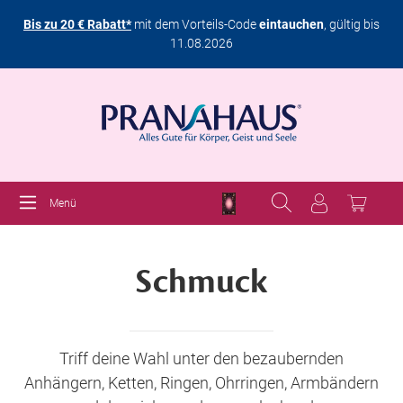
Bis zu 20 € Rabatt*
mit dem Vorteils-Code
eintauchen
, gültig bis
11.08.2026
Menü
Schmuck
Triff deine Wahl unter den bezaubernden
Anhängern, Ketten, Ringen, Ohrringen, Armbändern