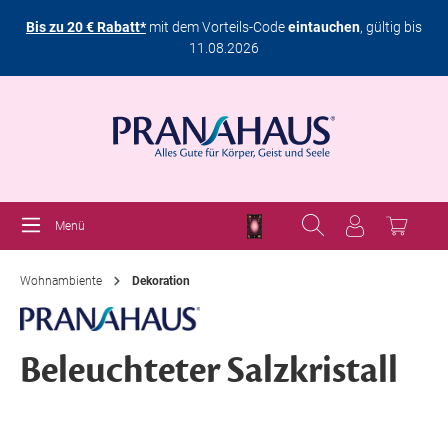
Bis zu 20 € Rabatt*
mit dem Vorteils-Code
eintauchen
, gültig bis
11.08.2026
Menü
Wohnambiente
Dekoration
Beleuchteter Salzkristall