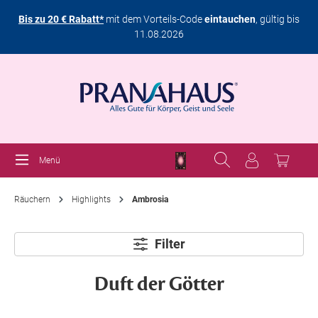
Bis zu 20 € Rabatt*
mit dem Vorteils-Code
eintauchen
, gültig bis
11.08.2026
Menü
Räuchern
Highlights
Ambrosia
Filter
Duft der Götter