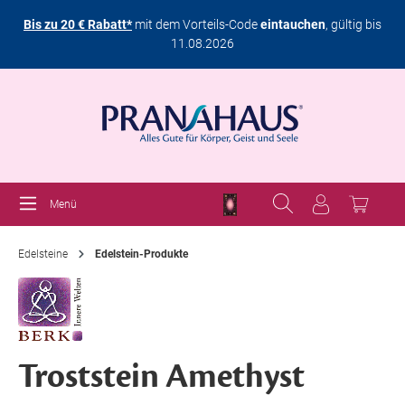
Bis zu 20 € Rabatt*
mit dem Vorteils-Code
eintauchen
, gültig bis
11.08.2026
Menü
Edelsteine
Edelstein-Produkte
Troststein Amethyst