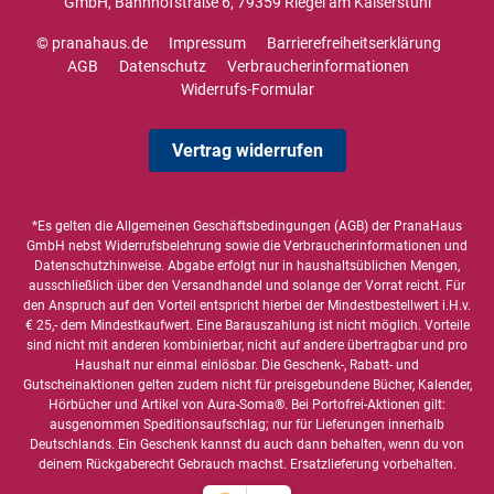
GmbH, Bahnhofstraße 6, 79359 Riegel am Kaiserstuhl
© pranahaus.de
Impressum
Barrierefreiheitserklärung
AGB
Datenschutz
Verbraucherinformationen
Widerrufs-Formular
Vertrag widerrufen
*Es gelten die
Allgemeinen Geschäftsbedingungen
(AGB) der PranaHaus
GmbH nebst Widerrufsbelehrung sowie die
Verbraucherinformationen
und
Datenschutzhinweise
. Abgabe erfolgt nur in haushaltsüblichen Mengen,
ausschließlich über den Versandhandel und solange der Vorrat reicht. Für
den Anspruch auf den Vorteil entspricht hierbei der Mindestbestellwert i.H.v.
€ 25,- dem Mindestkaufwert. Eine Barauszahlung ist nicht möglich. Vorteile
sind nicht mit anderen kombinierbar, nicht auf andere übertragbar und pro
Haushalt nur einmal einlösbar. Die Geschenk-, Rabatt- und
Gutscheinaktionen gelten zudem nicht für preisgebundene Bücher, Kalender,
Hörbücher und Artikel von Aura-Soma®. Bei Portofrei-Aktionen gilt:
ausgenommen Speditionsaufschlag; nur für Lieferungen innerhalb
Deutschlands. Ein Geschenk kannst du auch dann behalten, wenn du von
deinem Rückgaberecht Gebrauch machst. Ersatzlieferung vorbehalten.