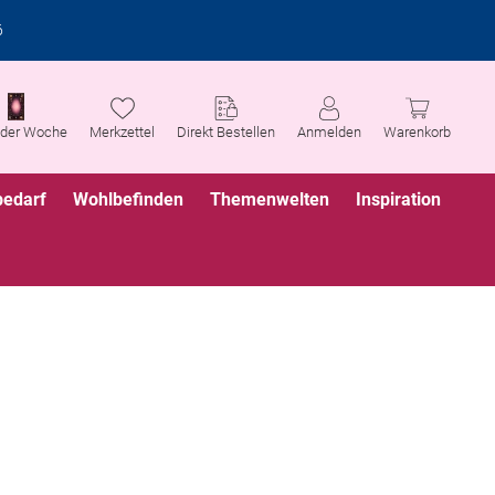
6
 der Woche
Merkzettel
Direkt Bestellen
Anmelden
Warenkorb
bedarf
Wohlbefinden
Themenwelten
Inspiration