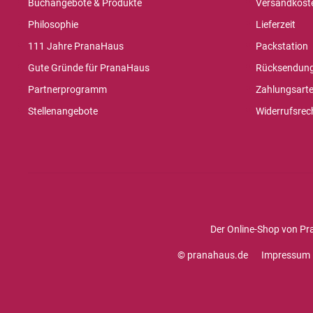
Buchangebote & Produkte
Versandkost
Philosophie
Lieferzeit
111 Jahre PranaHaus
Packstation
Gute Gründe für PranaHaus
Rücksendun
Partnerprogramm
Zahlungsart
Stellenangebote
Widerrufsrec
Der Online-Shop von Pr
© pranahaus.de
Impressum