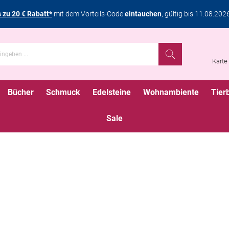
s zu 20 € Rabatt*
mit dem Vorteils-Code
eintauchen
, gültig bis 11.08.202
Karte
Bücher
Schmuck
Edelsteine
Wohnambiente
Tier
Sale