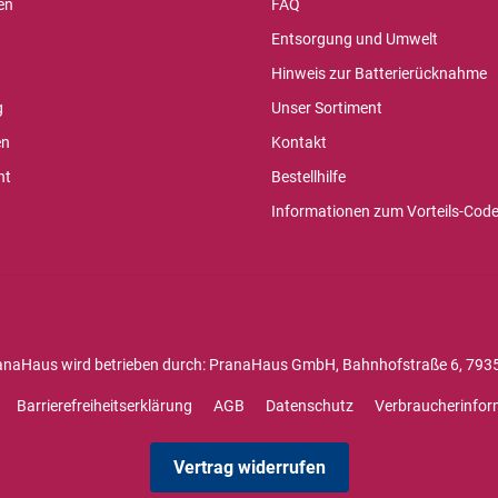
en
FAQ
Entsorgung und Umwelt
Hinweis zur Batterierücknahme
g
Unser Sortiment
en
Kontakt
ht
Bestellhilfe
Informationen zum Vorteils-Cod
anaHaus wird betrieben durch: PranaHaus GmbH, Bahnhofstraße 6, 7935
Barrierefreiheitserklärung
AGB
Datenschutz
Verbraucherinfor
Vertrag widerrufen