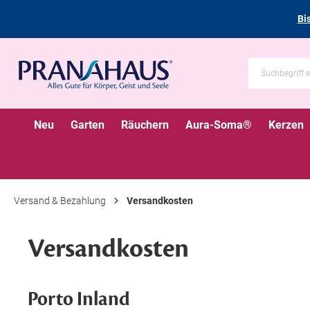
Bi
Neu
Garten
Räuchern
Aura-Soma®
Kerzen
Versand & Bezahlung
Versandkosten
Versandkosten
Porto Inland