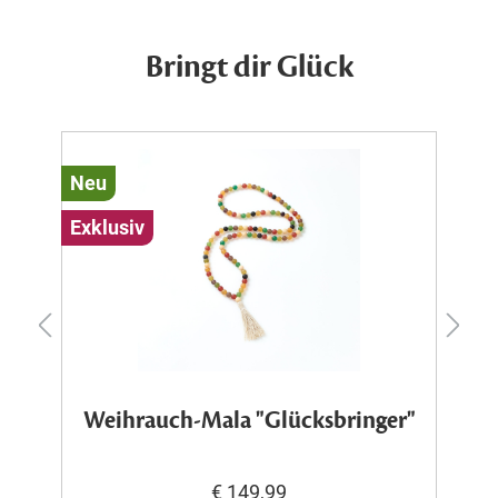
Bringt dir Glück
Neu
N
Exklusiv
Ex
Weihrauch-Mala "Glücksbringer"
€ 149,99