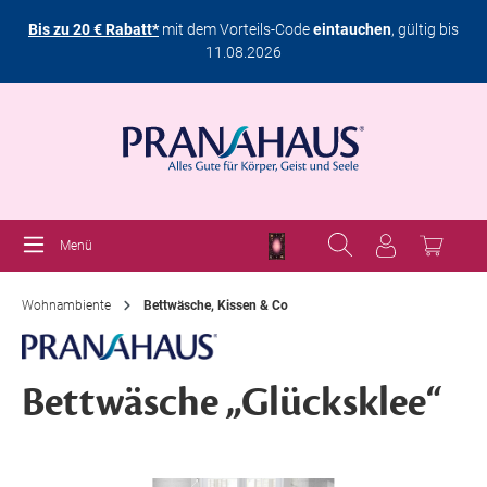
Bis zu 20 € Rabatt*
mit dem Vorteils-Code
eintauchen
, gültig bis
11.08.2026
Menü
Wohnambiente
Bettwäsche, Kissen & Co
Bettwäsche „Glücksklee“