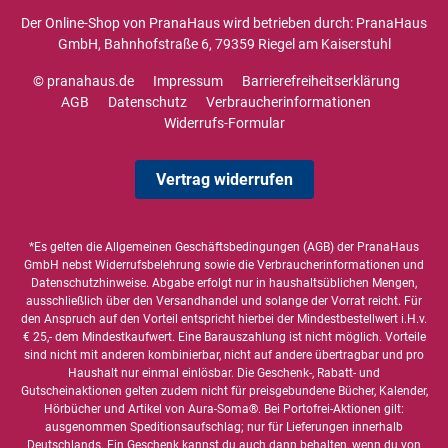
Der Online-Shop von PranaHaus wird betrieben durch: PranaHaus
GmbH, Bahnhofstraße 6, 79359 Riegel am Kaiserstuhl
© pranahaus.de
Impressum
Barrierefreiheitserklärung
AGB
Datenschutz
Verbraucherinformationen
Widerrufs-Formular
Vertrag widerrufen
*Es gelten die
Allgemeinen Geschäftsbedingungen
(AGB) der PranaHaus
GmbH nebst Widerrufsbelehrung sowie die
Verbraucherinformationen
und
Datenschutzhinweise
. Abgabe erfolgt nur in haushaltsüblichen Mengen,
ausschließlich über den Versandhandel und solange der Vorrat reicht. Für
den Anspruch auf den Vorteil entspricht hierbei der Mindestbestellwert i.H.v.
€ 25,- dem Mindestkaufwert. Eine Barauszahlung ist nicht möglich. Vorteile
sind nicht mit anderen kombinierbar, nicht auf andere übertragbar und pro
Haushalt nur einmal einlösbar. Die Geschenk-, Rabatt- und
Gutscheinaktionen gelten zudem nicht für preisgebundene Bücher, Kalender,
Hörbücher und Artikel von Aura-Soma®. Bei Portofrei-Aktionen gilt:
ausgenommen Speditionsaufschlag; nur für Lieferungen innerhalb
Deutschlands. Ein Geschenk kannst du auch dann behalten, wenn du von