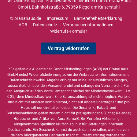
Der Online-Shop von PranaHaus wird betrieben durch: PranaHaus
GmbH, Bahnhofstraße 6, 79359 Riegel am Kaiserstuhl
© pranahaus.de
Impressum
Barrierefreiheitserklärung
AGB
Datenschutz
Verbraucherinformationen
Widerrufs-Formular
Vertrag widerrufen
*Es gelten die
Allgemeinen Geschäftsbedingungen
(AGB) der PranaHaus
GmbH nebst Widerrufsbelehrung sowie die
Verbraucherinformationen
und
Datenschutzhinweise
. Abgabe erfolgt nur in haushaltsüblichen Mengen,
ausschließlich über den Versandhandel und solange der Vorrat reicht. Für
den Anspruch auf den Vorteil entspricht hierbei der Mindestbestellwert i.H.v.
€ 25,- dem Mindestkaufwert. Eine Barauszahlung ist nicht möglich. Vorteile
sind nicht mit anderen kombinierbar, nicht auf andere übertragbar und pro
Haushalt nur einmal einlösbar. Die Geschenk-, Rabatt- und
Gutscheinaktionen gelten zudem nicht für preisgebundene Bücher, Kalender,
Hörbücher und Artikel von Aura-Soma®. Bei Portofrei-Aktionen gilt:
ausgenommen Speditionsaufschlag; nur für Lieferungen innerhalb
Deutschlands. Ein Geschenk kannst du auch dann behalten, wenn du von
deinem Rückgaberecht Gebrauch machst. Ersatzlieferung vorbehalten.