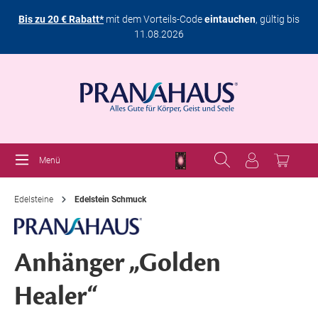
Bis zu 20 € Rabatt*
mit dem Vorteils-Code
eintauchen
, gültig bis
11.08.2026
Menü
Edelsteine
Edelstein Schmuck
Anhänger „Golden
Healer“