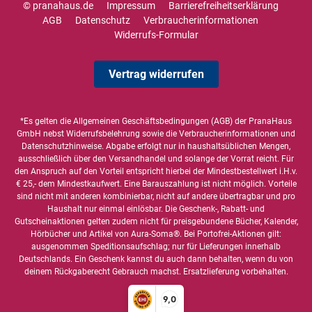
© pranahaus.de
Impressum
Barrierefreiheitserklärung
AGB
Datenschutz
Verbraucherinformationen
Widerrufs-Formular
Vertrag widerrufen
*Es gelten die
Allgemeinen Geschäftsbedingungen
(AGB) der PranaHaus
GmbH nebst Widerrufsbelehrung sowie die
Verbraucherinformationen
und
Datenschutzhinweise
. Abgabe erfolgt nur in haushaltsüblichen Mengen,
ausschließlich über den Versandhandel und solange der Vorrat reicht. Für
den Anspruch auf den Vorteil entspricht hierbei der Mindestbestellwert i.H.v.
€ 25,- dem Mindestkaufwert. Eine Barauszahlung ist nicht möglich. Vorteile
sind nicht mit anderen kombinierbar, nicht auf andere übertragbar und pro
Haushalt nur einmal einlösbar. Die Geschenk-, Rabatt- und
Gutscheinaktionen gelten zudem nicht für preisgebundene Bücher, Kalender,
Hörbücher und Artikel von Aura-Soma®. Bei Portofrei-Aktionen gilt:
ausgenommen Speditionsaufschlag; nur für Lieferungen innerhalb
Deutschlands. Ein Geschenk kannst du auch dann behalten, wenn du von
deinem Rückgaberecht Gebrauch machst. Ersatzlieferung vorbehalten.
9,0