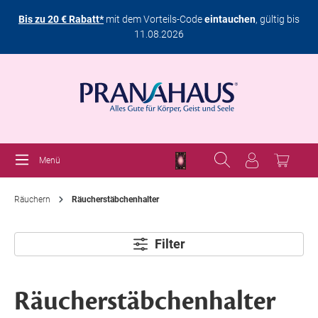
Bis zu 20 € Rabatt*
mit dem Vorteils-Code
eintauchen
, gültig bis
11.08.2026
Menü
Räuchern
Räucherstäbchenhalter
Filter
Räucherstäbchenhalter