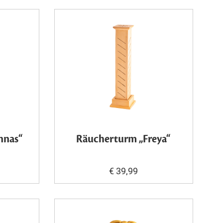
nnas“
Räucherturm „Freya“
€ 39,99