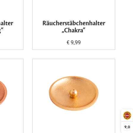
alter
Räucherstäbchenhalter
g“
„Chakra“
€ 9,99
9,0