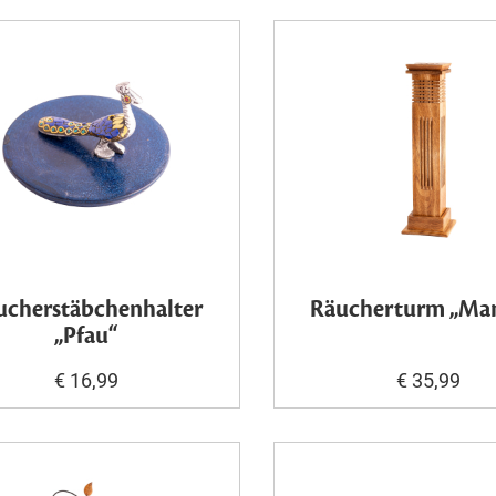
ucherstäbchenhalter
Räucherturm „Ma
„Pfau“
€ 16,99
€ 35,99