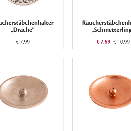
ucherstäbchenhalter
Räucherstäbchenh
„Drache“
„Schmetterlin
€ 7,99
€ 7,69
€ 10,99