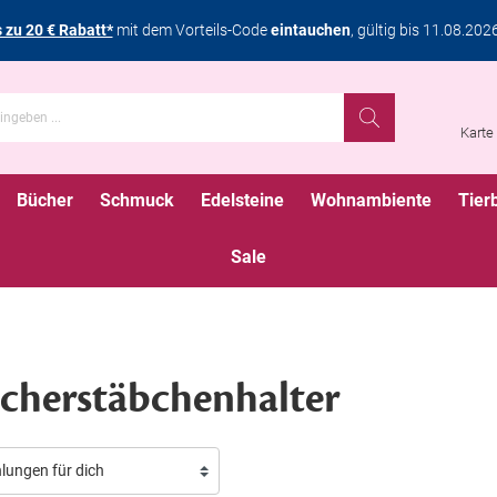
s zu 20 € Rabatt*
mit dem Vorteils-Code
eintauchen
, gültig bis 11.08.202
Karte
Bücher
Schmuck
Edelsteine
Wohnambiente
Tier
Sale
cherstäbchenhalter