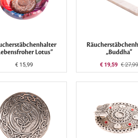
ucherstäbchenhalter
Räucherstäbchenh
Lebensfroher Lotus”
„Buddha“
€ 15,99
€ 19,59
€ 27,9