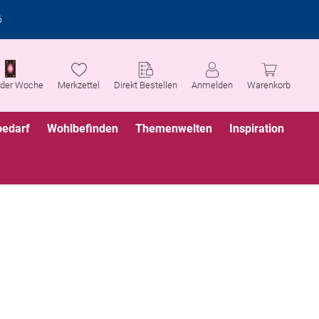
6
 der Woche
Merkzettel
Direkt Bestellen
Anmelden
Warenkorb
bedarf
Wohlbefinden
Themenwelten
Inspiration