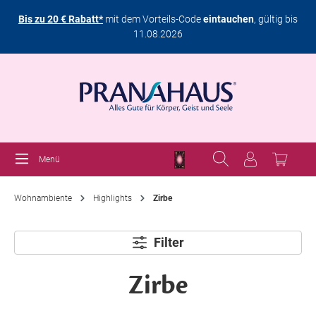
Bis zu 20 € Rabatt*
mit dem Vorteils-Code
eintauchen
, gültig bis
11.08.2026
Menü
Wohnambiente
Highlights
Zirbe
Filter
Zirbe