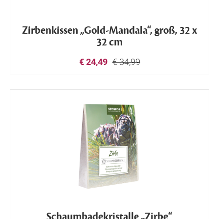
Zirbenkissen „Gold-Mandala“, groß, 32 x
32 cm
€ 24,49
€ 34,99
Schaumbadekristalle „Zirbe“