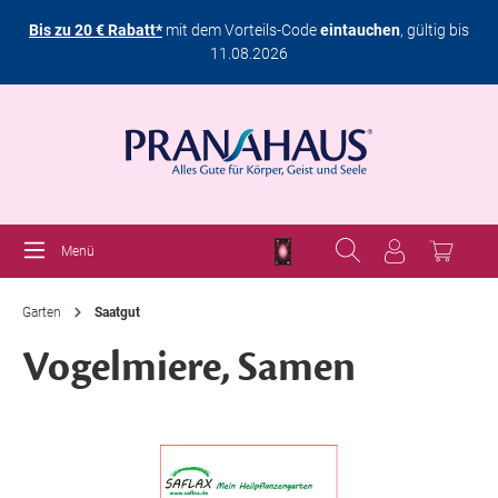
Bis zu 20 € Rabatt*
mit dem Vorteils-Code
eintauchen
, gültig bis
11.08.2026
Menü
Garten
Saatgut
Vogelmiere, Samen