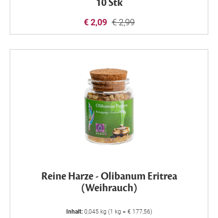
10 Stk
€ 2,09
€ 2,99
Reine Harze - Olibanum Eritrea
(Weihrauch)
Inhalt:
0,045 kg (1 kg = € 177,56)