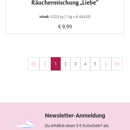
Räuchermischung „Liebe“
Inhalt:
0,023 kg (1 kg = € 434,35)
€ 9,99
1
2
3
4
5
Newsletter-Anmeldung
Du erhältst einen 5 € Gutschein* als