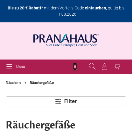
Bis zu 20 € Rabatt*
mit dem Vorteils-Code
eintauchen
, gültig bis
11.08.2026
Menü
Räuchern
Räuchergefäße
Filter
Räuchergefäße