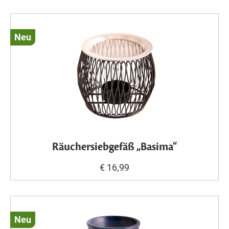
Neu
Räuchersiebgefäß „Basima“
€ 16,99
Neu