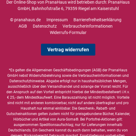
Der Online-Shop von PranaHaus wird betrieben durch: PranaHaus
GmbH, Bahnhofstraße 6, 79359 Riegel am Kaiserstuhl
© pranahaus.de
Impressum
Barrierefreiheitserklärung
AGB
Datenschutz
Verbraucherinformationen
Widerrufs-Formular
Vertrag widerrufen
*Es gelten die
Allgemeinen Geschäftsbedingungen
(AGB) der PranaHaus
GmbH nebst Widerrufsbelehrung sowie die
Verbraucherinformationen
und
Datenschutzhinweise
. Abgabe erfolgt nur in haushaltsüblichen Mengen,
ausschließlich über den Versandhandel und solange der Vorrat reicht. Für
den Anspruch auf den Vorteil entspricht hierbei der Mindestbestellwert i.H.v.
€ 25,- dem Mindestkaufwert. Eine Barauszahlung ist nicht möglich. Vorteile
sind nicht mit anderen kombinierbar, nicht auf andere übertragbar und pro
Haushalt nur einmal einlösbar. Die Geschenk-, Rabatt- und
Gutscheinaktionen gelten zudem nicht für preisgebundene Bücher, Kalender,
Hörbücher und Artikel von Aura-Soma®. Bei Portofrei-Aktionen gilt:
ausgenommen Speditionsaufschlag; nur für Lieferungen innerhalb
Deutschlands. Ein Geschenk kannst du auch dann behalten, wenn du von
deinem Rückgaberecht Gebrauch machst. Ersatzlieferung vorbehalten.