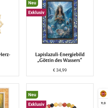
Neu
Exklusiv
Herz-
Lapislazuli-Energiebild
„Göttin des Wassers“
€ 34,99
Neu
9,0
Exklusiv