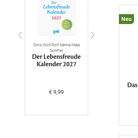
Neu
omas
Doris Wolf/Rolf Merkle/Maja
Bettwäs
Günther
r
Der Lebensfreude
„Einhorn 
Kalender 2027
Mondzauber
der
€ 64,99
x 200 cm + 8
cm
Das
135 x 200 cm + 
cm
€ 9,99
155 x 220 cm + 
cm