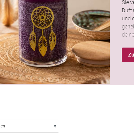
Sie 
Duft 
und 
gehei
deine
Zu
u
Neu
Neu
Exklusiv