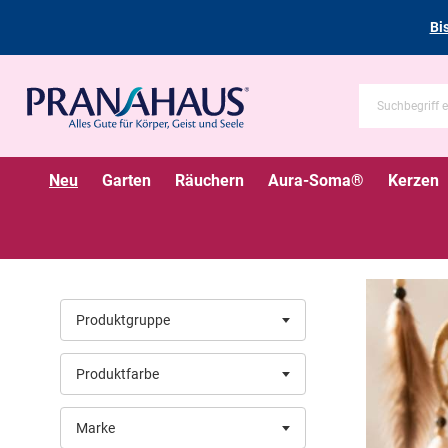
Bi
Neu
Garten
Räuchern
Aura-Soma®
Kerzen
Produktgruppe
Produktfarbe
Marke