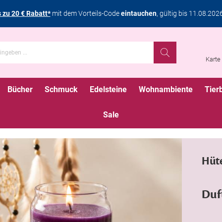
s zu 20 € Rabatt*
mit dem Vorteils-Code
eintauchen
, gültig bis 11.08.202
Karte
Bücher
Schmuck
Edelsteine
Wohnambiente
Tier
Sale
Hüte
Duf