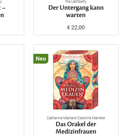
ry
Pia Lamberty
z –
Der Untergang kann
en
warten
€ 22,00
Neu
Catherine Maillard/Caroline Manière
Das Orakel der
Medizinfrauen