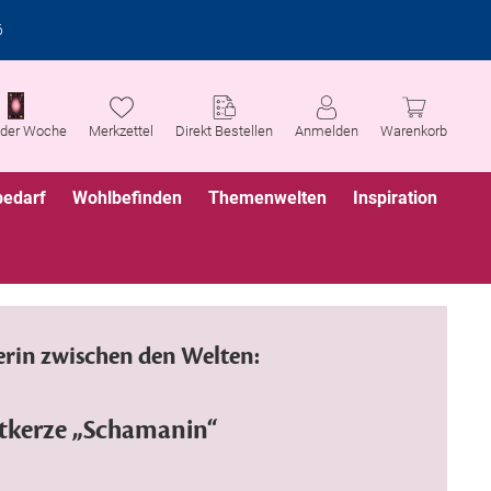
6
 der Woche
Merkzettel
Direkt Bestellen
Anmelden
Warenkorb
bedarf
Wohlbefinden
Themenwelten
Inspiration
rin zwischen den Welten:
tkerze „Schamanin“