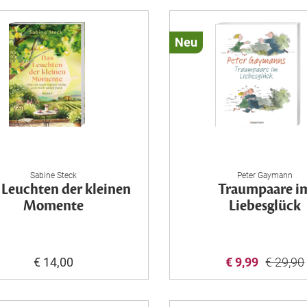
Neu
Louise 
che
LED-Licht
Heil
der
„Chakra“
Gedank
“, 135
jeden T
0 x 80
Sabine Steck
Peter Gaymann
 Leuchten der kleinen
Traumpaare i
80 x 80
€ 27,99
€ 12
Momente
Liebesglück
80 x 80
€ 14,00
€ 9,99
€ 29,90