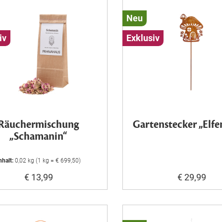
Neu
iv
Exklusiv
Räuchermischung
Gartenstecker „Elf
„Schamanin“
nhalt:
0,02 kg (1 kg = € 699,50)
€ 13,99
€ 29,99