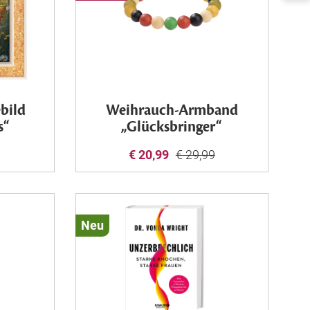
bild
Weihrauch-Armband
s“
„Glücksbringer“
€ 20,99
€ 29,99
Neu