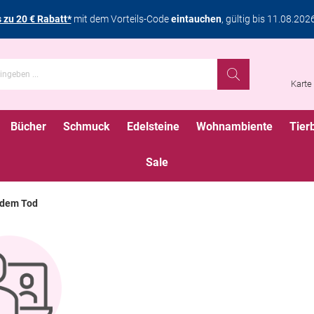
s zu 20 € Rabatt*
mit dem Vorteils-Code
eintauchen
, gültig bis 11.08.202
Karte
Bücher
Schmuck
Edelsteine
Wohnambiente
Tier
Sale
 dem Tod