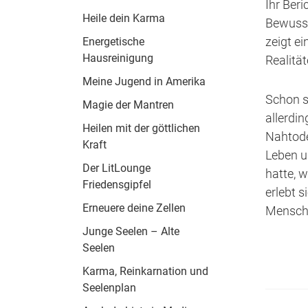
Ihr Ber
Heile dein Karma
Bewusst
zeigt ei
Energetische
Hausreinigung
Realität
Meine Jugend in Amerika
Schon se
Magie der Mantren
allerdi
Heilen mit der göttlichen
Nahtoder
Kraft
Leben u
Der LitLounge
hatte, 
Friedensgipfel
erlebt 
Erneuere deine Zellen
Mensche
Junge Seelen – Alte
Seelen
Karma, Reinkarnation und
Seelenplan