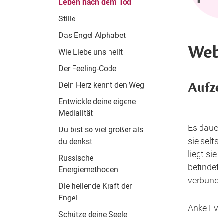
Leben nach dem Tod
Stille
Das Engel-Alphabet
Web
Wie Liebe uns heilt
Der Feeling-Code
Aufz
Dein Herz kennt den Weg
Entwickle deine eigene
Medialität
Es daue
Du bist so viel größer als
sie selt
du denkst
liegt s
Russische
befinde
Energiemethoden
verbund
Die heilende Kraft der
Engel
Anke Ev
Schütze deine Seele