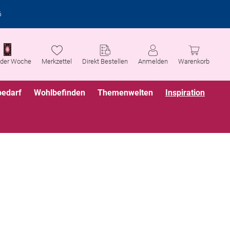
6
 der Woche
Merkzettel
Direkt Bestellen
Anmelden
Warenkorb
bedarf
Wohlbefinden
Themenwelten
Inspiration