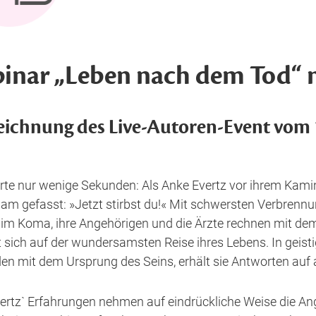
inar „Leben nach dem Tod“ m
eichnung des Live-Autoren-Event vom
rte nur wenige Sekunden: Als Anke Evertz vor ihrem Kamin p
sam gefasst: »Jetzt stirbst du!« Mit schwersten Verbrennun
ie im Koma, ihre Angehörigen und die Ärzte rechnen mit d
t sich auf der wundersamsten Reise ihres Lebens. In geist
en mit dem Ursprung des Seins, erhält sie Antworten auf a
ertz` Erfahrungen nehmen auf eindrückliche Weise die An