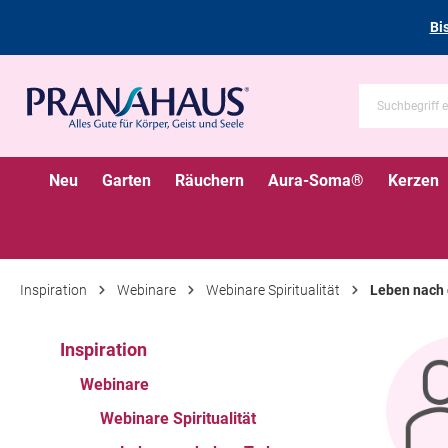
Bi
Neu
Garten
Räuchern
Aura-Soma®
Kerzen
Inspiration
Webinare
Webinare Spiritualität
Leben nach
Inspiration
Webinare
Webinare Spiritualität