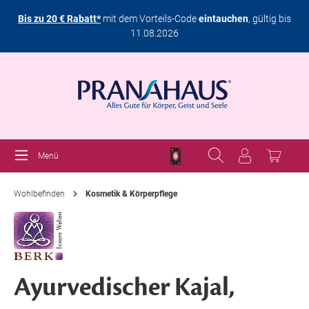
Bis zu 20 € Rabatt*
mit dem Vorteils-Code
eintauchen
, gültig bis
11.08.2026
Menü
Wohlbefinden
Kosmetik & Körperpflege
Ayurvedischer Kajal,