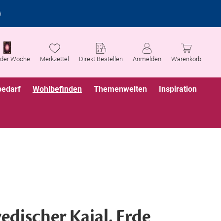
6
 der Woche
Merkzettel
Direkt Bestellen
Anmelden
Warenkorb
bedarf
Wohlbefinden
Themenwelten
Inspiration
edischer Kajal, Erde