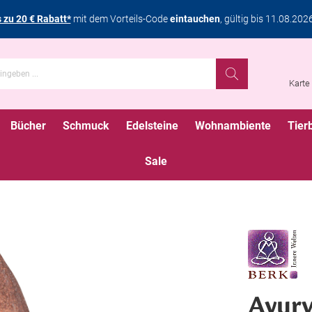
s zu 20 € Rabatt*
mit dem Vorteils-Code
eintauchen
, gültig bis 11.08.202
Karte
Bücher
Schmuck
Edelsteine
Wohnambiente
Tier
Sale
Ayurv