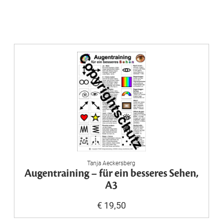
Tanja Aeckersberg
Augentraining – für ein besseres Sehen,
A3
€ 19,50