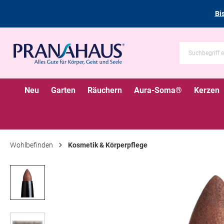
Bi
Neu
Garten
Räuchern
Aura-Soma®
Kerzen
Wohlbefinden
Kosmetik & Körperpflege