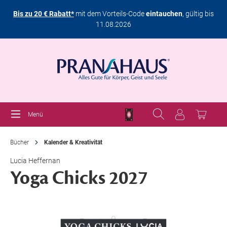
Bis zu 20 € Rabatt*
mit dem Vorteils-Code
eintauchen
, gültig bis
11.08.2026
Menü
Bücher
Kalender & Kreativität
Lucia Heffernan
Yoga Chicks 2027