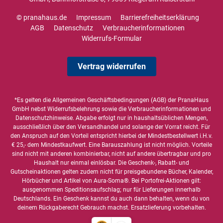
© pranahaus.de
Impressum
Barrierefreiheitserklärung
AGB
Datenschutz
Verbraucherinformationen
Widerrufs-Formular
Vertrag widerrufen
*Es gelten die
Allgemeinen Geschäftsbedingungen
(AGB) der PranaHaus
GmbH nebst Widerrufsbelehrung sowie die
Verbraucherinformationen
und
Datenschutzhinweise
. Abgabe erfolgt nur in haushaltsüblichen Mengen,
ausschließlich über den Versandhandel und solange der Vorrat reicht. Für
den Anspruch auf den Vorteil entspricht hierbei der Mindestbestellwert i.H.v.
€ 25,- dem Mindestkaufwert. Eine Barauszahlung ist nicht möglich. Vorteile
sind nicht mit anderen kombinierbar, nicht auf andere übertragbar und pro
Haushalt nur einmal einlösbar. Die Geschenk-, Rabatt- und
Gutscheinaktionen gelten zudem nicht für preisgebundene Bücher, Kalender,
Hörbücher und Artikel von Aura-Soma®. Bei Portofrei-Aktionen gilt:
ausgenommen Speditionsaufschlag; nur für Lieferungen innerhalb
Deutschlands. Ein Geschenk kannst du auch dann behalten, wenn du von
deinem Rückgaberecht Gebrauch machst. Ersatzlieferung vorbehalten.