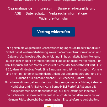
© pranahaus.de
Impressum
Barrierefreiheitserklärung
AGB
Datenschutz
Verbraucherinformationen
Widerrufs-Formular
Vertrag widerrufen
*Es gelten die
Allgemeinen Geschäftsbedingungen
(AGB) der PranaHaus
GmbH nebst Widerrufsbelehrung sowie die
Verbraucherinformationen
und
Datenschutzhinweise
. Abgabe erfolgt nur in haushaltsüblichen Mengen,
ausschließlich über den Versandhandel und solange der Vorrat reicht. Für
den Anspruch auf den Vorteil entspricht hierbei der Mindestbestellwert i.H.v.
€ 25,- dem Mindestkaufwert. Eine Barauszahlung ist nicht möglich. Vorteile
sind nicht mit anderen kombinierbar, nicht auf andere übertragbar und pro
Haushalt nur einmal einlösbar. Die Geschenk-, Rabatt- und
Gutscheinaktionen gelten zudem nicht für preisgebundene Bücher, Kalender,
Hörbücher und Artikel von Aura-Soma®. Bei Portofrei-Aktionen gilt:
ausgenommen Speditionsaufschlag; nur für Lieferungen innerhalb
Deutschlands. Ein Geschenk kannst du auch dann behalten, wenn du von
deinem Rückgaberecht Gebrauch machst. Ersatzlieferung vorbehalten.