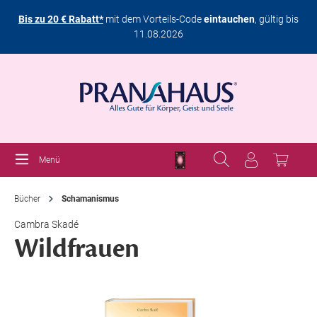
Bis zu 20 € Rabatt*
mit dem Vorteils-Code
eintauchen
, gültig bis
11.08.2026
Menü
Bücher
Schamanismus
Cambra Skadé
Wildfrauen