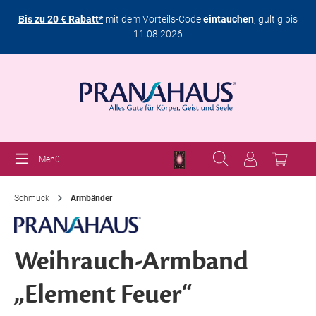
Bis zu 20 € Rabatt*
mit dem Vorteils-Code
eintauchen
, gültig bis
11.08.2026
Menü
Schmuck
Armbänder
Weihrauch-Armband
„Element Feuer“