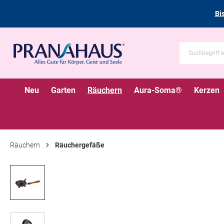
Bi
Neu
Garten
Räuchern
Aura-Soma®
Kerzen
Räuchern
Räuchergefäße