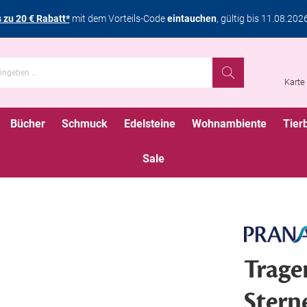
s zu 20 € Rabatt*
mit dem Vorteils-Code
eintauchen
, gültig bis 11.08.202
Karte
Bücher
Schmuck
Edelsteine
Wohnambiente
Tier
Sale
Trage
Stern