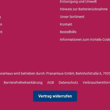
Entsorgung und Umwelt
Hinweis zur Batterierücknahme
g
Unser Sortiment
en
Kontakt
ht
Bestellhilfe
Informationen zum Vorteils-Cod
anaHaus wird betrieben durch: PranaHaus GmbH, Bahnhofstraße 6, 7935
Barrierefreiheitserklärung
AGB
Datenschutz
Verbraucherinfor
Vertrag widerrufen