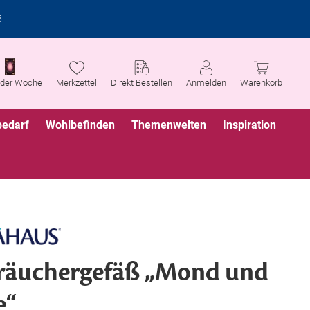
6
 der Woche
Merkzettel
Direkt Bestellen
Anmelden
Warenkorb
bedarf
Wohlbefinden
Themenwelten
Inspiration
räuchergefäß „Mond und
e“