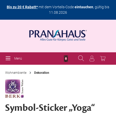
Bis zu 20 € Rabatt*
mit dem Vorteils-Code
eintauchen
, gültig bis
11.08.2026
Menü
Wohnambiente
Dekoration
Symbol-Sticker „Yoga“