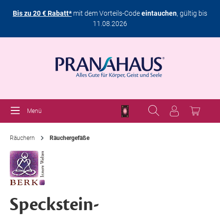
Bis zu 20 € Rabatt*
mit dem Vorteils-Code
eintauchen
, gültig bis
11.08.2026
Menü
Räuchern
Räuchergefäße
Speckstein-