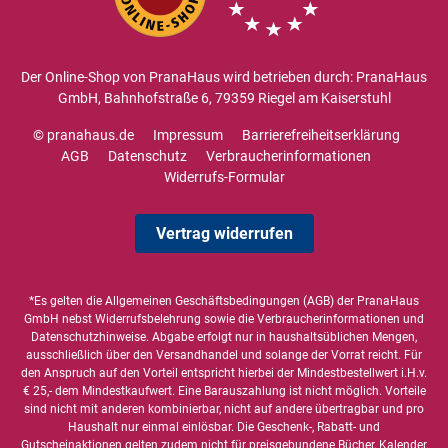
Der Online-Shop von PranaHaus wird betrieben durch: PranaHaus
GmbH, Bahnhofstraße 6, 79359 Riegel am Kaiserstuhl
© pranahaus.de
Impressum
Barrierefreiheitserklärung
AGB
Datenschutz
Verbraucherinformationen
Widerrufs-Formular
Vertrag widerrufen
*Es gelten die
Allgemeinen Geschäftsbedingungen
(AGB) der PranaHaus
GmbH nebst Widerrufsbelehrung sowie die
Verbraucherinformationen
und
Datenschutzhinweise
. Abgabe erfolgt nur in haushaltsüblichen Mengen,
ausschließlich über den Versandhandel und solange der Vorrat reicht. Für
den Anspruch auf den Vorteil entspricht hierbei der Mindestbestellwert i.H.v.
€ 25,- dem Mindestkaufwert. Eine Barauszahlung ist nicht möglich. Vorteile
sind nicht mit anderen kombinierbar, nicht auf andere übertragbar und pro
Haushalt nur einmal einlösbar. Die Geschenk-, Rabatt- und
Gutscheinaktionen gelten zudem nicht für preisgebundene Bücher, Kalender,