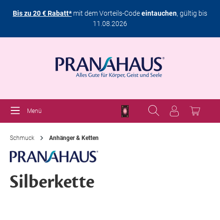
Bis zu 20 € Rabatt*
mit dem Vorteils-Code
eintauchen
, gültig bis
11.08.2026
Menü
Schmuck
Anhänger & Ketten
Silberkette