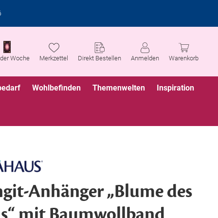
6
 der Woche
Merkzettel
Direkt Bestellen
Anmelden
Warenkorb
bedarf
Wohlbefinden
Themenwelten
Inspiration
git-Anhänger „Blume des
s“ mit Baumwollband