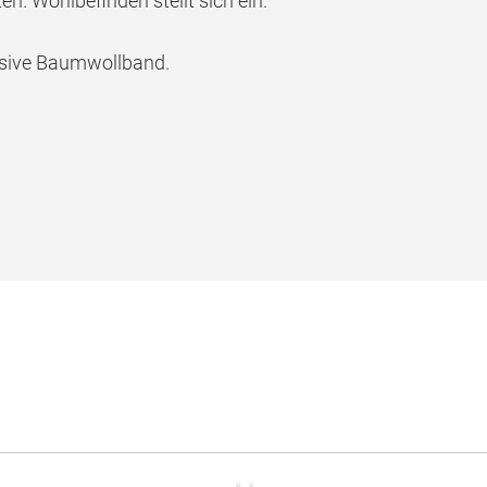
en. Wohlbefinden stellt sich ein.
lusive Baumwollband.