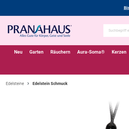
Bi
Neu
Garten
Räuchern
Aura-Soma®
Kerzen
Edelsteine
Edelstein Schmuck