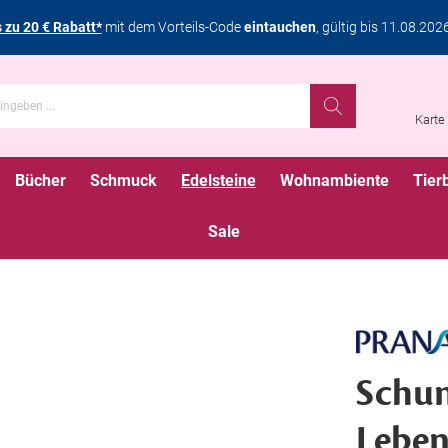
s zu 20 € Rabatt*
mit dem Vorteils-Code
eintauchen
, gültig bis 11.08.202
Karte
Bücher
Schmuck
Edelsteine
Wohnambiente
Tier
Sale
Schun
Leben