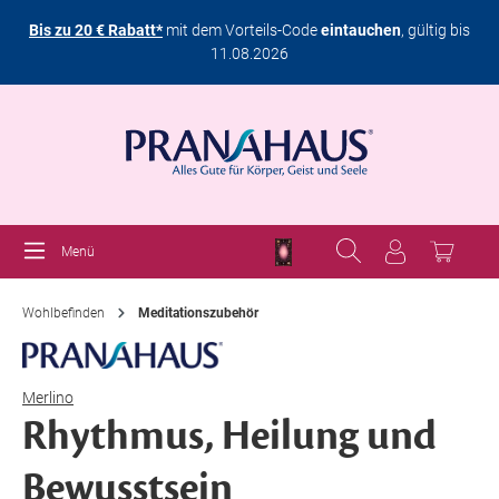
Bis zu 20 € Rabatt*
mit dem Vorteils-Code
eintauchen
, gültig bis
11.08.2026
Menü
Wohlbefinden
Meditationszubehör
Merlino
Rhythmus, Heilung und
Bewusstsein