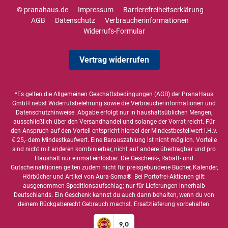
© pranahaus.de
Impressum
Barrierefreiheitserklärung
AGB
Datenschutz
Verbraucherinformationen
Widerrufs-Formular
Vertrag widerrufen
*Es gelten die
Allgemeinen Geschäftsbedingungen
(AGB) der PranaHaus
GmbH nebst Widerrufsbelehrung sowie die
Verbraucherinformationen
und
Datenschutzhinweise
. Abgabe erfolgt nur in haushaltsüblichen Mengen,
ausschließlich über den Versandhandel und solange der Vorrat reicht. Für
den Anspruch auf den Vorteil entspricht hierbei der Mindestbestellwert i.H.v.
€ 25,- dem Mindestkaufwert. Eine Barauszahlung ist nicht möglich. Vorteile
sind nicht mit anderen kombinierbar, nicht auf andere übertragbar und pro
Haushalt nur einmal einlösbar. Die Geschenk-, Rabatt- und
Gutscheinaktionen gelten zudem nicht für preisgebundene Bücher, Kalender,
Hörbücher und Artikel von Aura-Soma®. Bei Portofrei-Aktionen gilt:
ausgenommen Speditionsaufschlag; nur für Lieferungen innerhalb
Deutschlands. Ein Geschenk kannst du auch dann behalten, wenn du von
deinem Rückgaberecht Gebrauch machst. Ersatzlieferung vorbehalten.
9,0