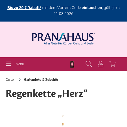
Bis zu 20 € Rabatt*
mit dem Vorteils-Code
eintauchen
, gültig bis
11.08.2026
Menü
Garten
Gartendeko & Zubehör
Regenkette „Herz“