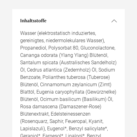
Inhaltsstoffe
Wasser (elektrostatisch induziertes,
gereinigtes, niedermolekulares Wasser),
Propanediol, Polysorbat 80, Gluconolactone,
Cananga odorata (Ylang Ylang) Blütenöl,
Santalum spicata (Australisches Sandelholz)
Öl, Cedrus atlantica (Zedernholz) Öl, Sodium
Benzoate, Polianthes tuberosa (Tuberose)
Blütenöl, Cinnamomum zeylanicum (Zimt)
Blattöl, Eugenia caryophyllata (Gewürznelke)
Blütenöl, Ocimum basilicum (Basilikum) Öl,
Rosa damascena (Damaszener-Rose)
Blütenextrakt, Edelsteinessenzen
(Rosenquarz, Saphir, Feueropal, Kyanit,
Lapislazuli), Eugenol*, Benzyl salicylate*,
Geraniol*, Farnesol*, Linalool*, Benzyl