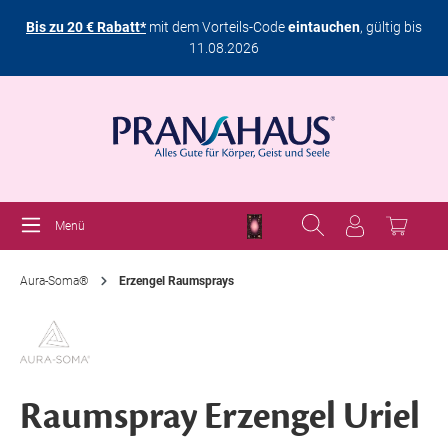
Bis zu 20 € Rabatt*
mit dem Vorteils-Code
eintauchen
, gültig bis
11.08.2026
Menü
Aura-Soma®
Erzengel Raumsprays
Raumspray Erzengel Uriel