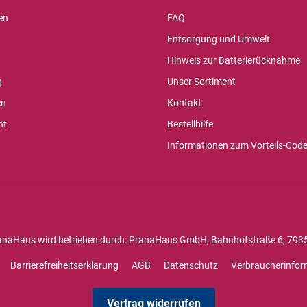
en
FAQ
Entsorgung und Umwelt
Hinweis zur Batterierücknahme
g
Unser Sortiment
en
Kontakt
ht
Bestellhilfe
Informationen zum Vorteils-Cod
anaHaus wird betrieben durch: PranaHaus GmbH, Bahnhofstraße 6, 7935
Barrierefreiheitserklärung
AGB
Datenschutz
Verbraucherinfor
Vertrag widerrufen