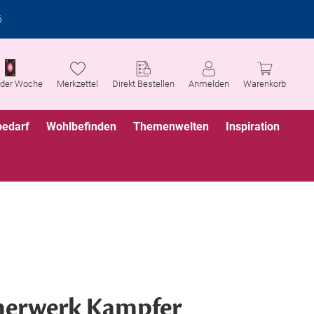
6
 der Woche
Merkzettel
Direkt Bestellen
Anmelden
Warenkorb
bedarf
Wohlbefinden
Themenwelten
Inspiration
herwerk Kampfer