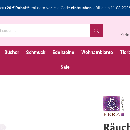
s zu 20 € Rabatt*
mit dem Vorteils-Code
eintauchen
, gültig bis 11.08.202
Karte
Bücher
Schmuck
Edelsteine
Wohnambiente
Tier
Sale
Räuc