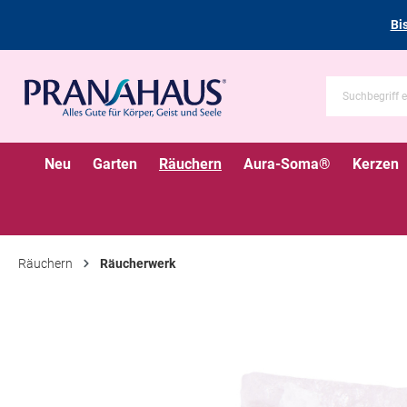
Bi
Neu
Garten
Räuchern
Aura-Soma®
Kerzen
Räuchern
Räucherwerk