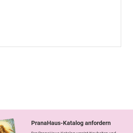
PranaHaus-Katalog anfordern