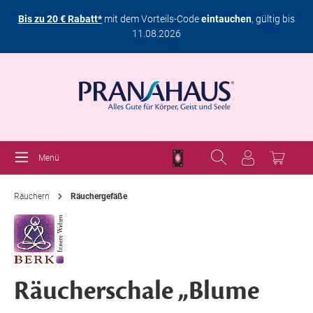
Bis zu 20 € Rabatt*
mit dem Vorteils-Code
eintauchen
, gültig bis
11.08.2026
Menü
Räuchern
Räuchergefäße
Räucherschale „Blume