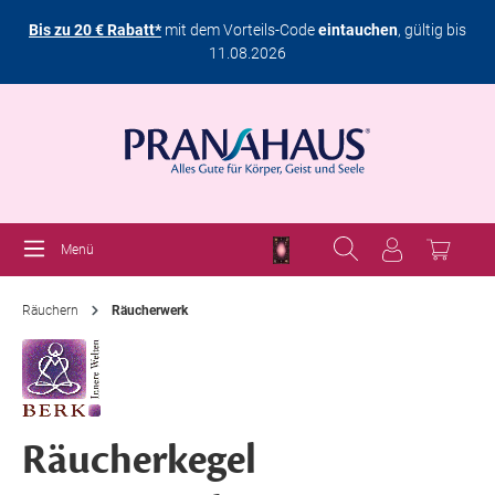
Bis zu 20 € Rabatt*
mit dem Vorteils-Code
eintauchen
, gültig bis
11.08.2026
Menü
Räuchern
Räucherwerk
Räucherkegel