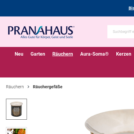
Bi
Neu
Garten
Räuchern
Aura-Soma®
Kerzen
Räuchern
Räuchergefäße