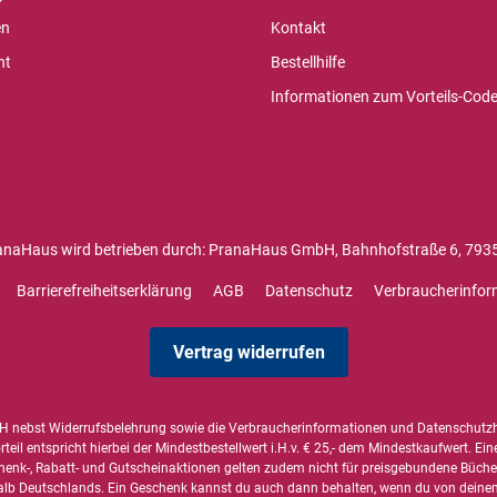
en
Kontakt
ht
Bestellhilfe
Informationen zum Vorteils-Cod
anaHaus wird betrieben durch: PranaHaus GmbH, Bahnhofstraße 6, 7935
Barrierefreiheitserklärung
AGB
Datenschutz
Verbraucherinfor
Vertrag widerrufen
 nebst Widerrufsbelehrung sowie die
Verbraucherinformationen
und
Datenschutz
il entspricht hierbei der Mindestbestellwert i.H.v. € 25,- dem Mindestkaufwert. Ein
henk-, Rabatt- und Gutscheinaktionen gelten zudem nicht für preisgebundene Bücher,
alb Deutschlands. Ein Geschenk kannst du auch dann behalten, wenn du von deinem