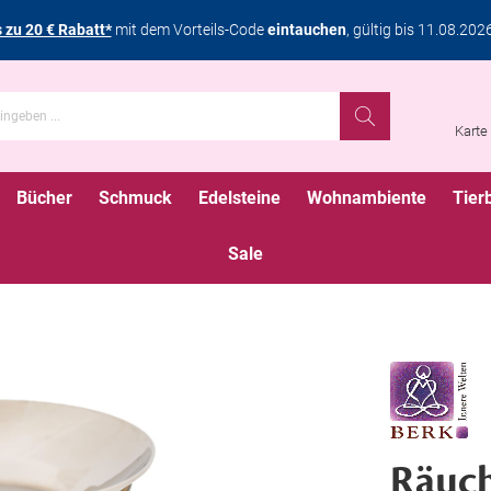
s zu 20 € Rabatt*
mit dem Vorteils-Code
eintauchen
, gültig bis 11.08.202
Karte
Bücher
Schmuck
Edelsteine
Wohnambiente
Tier
Sale
Räuch