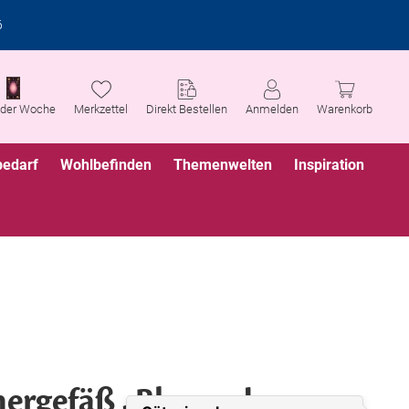
6
 der Woche
Merkzettel
Direkt Bestellen
Anmelden
Warenkorb
bedarf
Wohlbefinden
Themenwelten
Inspiration
ergefäß „Blume des