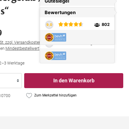
s“
9
wSt. zzgl. Versandkosten
den
Mindestbestellwert
in Höhe von
€ 25,00
t 2–3 Werktage
In den Warenkorb
10700
Zum Merkzettel hinzufügen