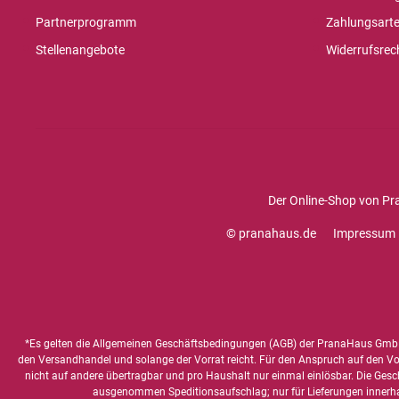
Partnerprogramm
Zahlungsart
Stellenangebote
Widerrufsrec
Der Online-Shop von Pr
© pranahaus.de
Impressum
*Es gelten die
Allgemeinen Geschäftsbedingungen
(AGB) der PranaHaus GmbH
den Versandhandel und solange der Vorrat reicht. Für den Anspruch auf den Vorte
nicht auf andere übertragbar und pro Haushalt nur einmal einlösbar. Die Gesc
ausgenommen Speditionsaufschlag; nur für Lieferungen innerh