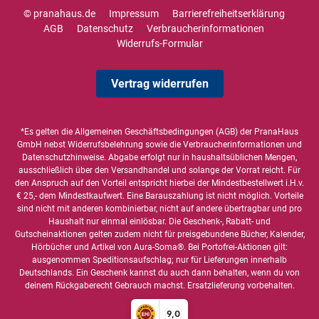
© pranahaus.de
Impressum
Barrierefreiheitserklärung
AGB
Datenschutz
Verbraucherinformationen
Widerrufs-Formular
Vertrag widerrufen
*Es gelten die
Allgemeinen Geschäftsbedingungen
(AGB) der PranaHaus
GmbH nebst Widerrufsbelehrung sowie die
Verbraucherinformationen
und
Datenschutzhinweise
. Abgabe erfolgt nur in haushaltsüblichen Mengen,
ausschließlich über den Versandhandel und solange der Vorrat reicht. Für
den Anspruch auf den Vorteil entspricht hierbei der Mindestbestellwert i.H.v.
€ 25,- dem Mindestkaufwert. Eine Barauszahlung ist nicht möglich. Vorteile
sind nicht mit anderen kombinierbar, nicht auf andere übertragbar und pro
Haushalt nur einmal einlösbar. Die Geschenk-, Rabatt- und
Gutscheinaktionen gelten zudem nicht für preisgebundene Bücher, Kalender,
Hörbücher und Artikel von Aura-Soma®. Bei Portofrei-Aktionen gilt:
ausgenommen Speditionsaufschlag; nur für Lieferungen innerhalb
Deutschlands. Ein Geschenk kannst du auch dann behalten, wenn du von
deinem Rückgaberecht Gebrauch machst. Ersatzlieferung vorbehalten.
9,0