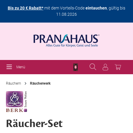
Bis zu 20 € Rabatt*
mit dem Vorteils-Code
eintauchen
, gültig bis
11.08.2026
Menü
Räuchern
Räucherwerk
Räucher-Set