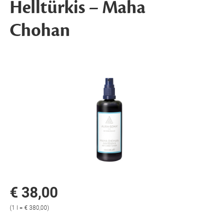
Helltürkis – Maha
Chohan
€ 38,00
(1 l = € 380,00)