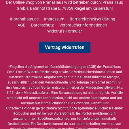
Der Online-Shop von PranaHaus wird betrieben durch: PranaHaus
GmbH, Bahnhofstraße 6, 79359 Riegel am Kaiserstuhl
© pranahaus.de
Impressum
Barrierefreiheitserklärung
AGB
Datenschutz
Verbraucherinformationen
Widerrufs-Formular
Vertrag widerrufen
*Es gelten die
Allgemeinen Geschäftsbedingungen
(AGB) der PranaHaus
GmbH nebst Widerrufsbelehrung sowie die
Verbraucherinformationen
und
Datenschutzhinweise
. Abgabe erfolgt nur in haushaltsüblichen Mengen,
ausschließlich über den Versandhandel und solange der Vorrat reicht. Für
den Anspruch auf den Vorteil entspricht hierbei der Mindestbestellwert i.H.v.
€ 25,- dem Mindestkaufwert. Eine Barauszahlung ist nicht möglich. Vorteile
sind nicht mit anderen kombinierbar, nicht auf andere übertragbar und pro
Haushalt nur einmal einlösbar. Die Geschenk-, Rabatt- und
Gutscheinaktionen gelten zudem nicht für preisgebundene Bücher, Kalender,
Hörbücher und Artikel von Aura-Soma®. Bei Portofrei-Aktionen gilt:
ausgenommen Speditionsaufschlag; nur für Lieferungen innerhalb
Deutschlands. Ein Geschenk kannst du auch dann behalten, wenn du von