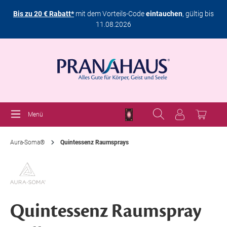
Bis zu 20 € Rabatt*
mit dem Vorteils-Code
eintauchen
, gültig bis
11.08.2026
Menü
Aura-Soma®
Quintessenz Raumsprays
Quintessenz Raumspray