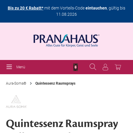
Bis zu 20 € Rabatt*
mit dem Vorteils-Code
eintauchen
, gültig bis
11.08.2026
Menü
Aura-Soma®
Quintessenz Raumsprays
Quintessenz Raumspray