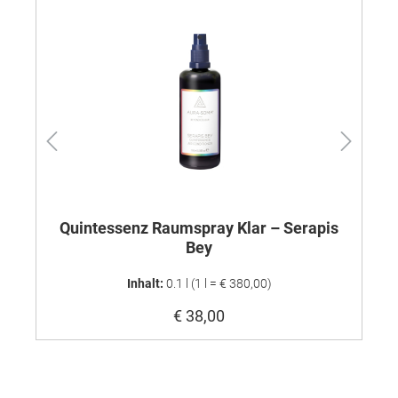
Quintessenz Raumspray Klar – Serapis
Qu
Bey
Inhalt:
0.1 l
(1 l = € 380,00)
€ 38,00