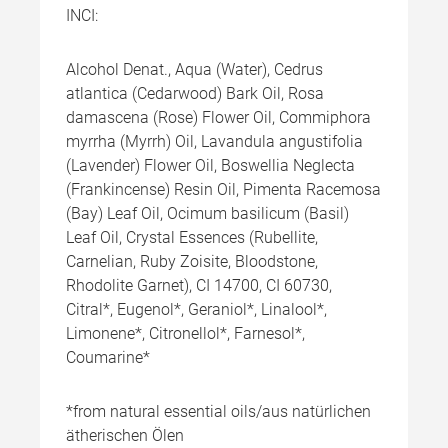
INCI:
Alcohol Denat., Aqua (Water), Cedrus
atlantica (Cedarwood) Bark Oil, Rosa
damascena (Rose) Flower Oil, Commiphora
myrrha (Myrrh) Oil, Lavandula angustifolia
(Lavender) Flower Oil, Boswellia Neglecta
(Frankincense) Resin Oil, Pimenta Racemosa
(Bay) Leaf Oil, Ocimum basilicum (Basil)
Leaf Oil, Crystal Essences (Rubellite,
Carnelian, Ruby Zoisite, Bloodstone,
Rhodolite Garnet), CI 14700, CI 60730,
Citral*, Eugenol*, Geraniol*, Linalool*,
Limonene*, Citronellol*, Farnesol*,
Coumarine*
*from natural essential oils/aus natürlichen
ätherischen Ölen