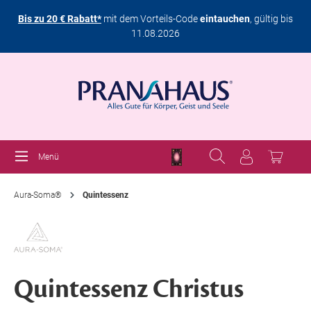
Bis zu 20 € Rabatt*
mit dem Vorteils-Code
eintauchen
, gültig bis
11.08.2026
Menü
Aura-Soma®
Quintessenz
Quintessenz Christus