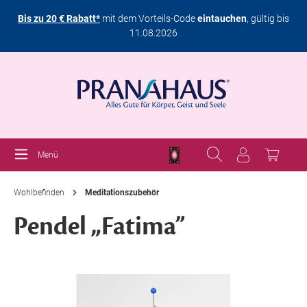
Bis zu 20 € Rabatt*
mit dem Vorteils-Code
eintauchen
, gültig bis
11.08.2026
Menü
Wohlbefinden
Meditationszubehör
Pendel „Fatima”