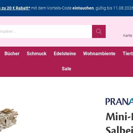
s zu 20 € Rabatt*
mit dem Vorteils-Code
eintauchen
, gültig bis 11.08.202
Karte
Bücher
Schmuck
Edelsteine
Wohnambiente
Tier
Sale
Mini-
Salbe