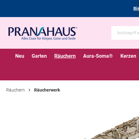
Bi
Neu
Garten
Räuchern
Aura-Soma®
Kerzen
Räuchern
Räucherwerk