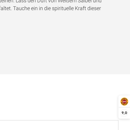
teinen. Lass den Duft von Weißem Salbei und
t. Tauche ein in die spirituelle Kraft dieser
9,0