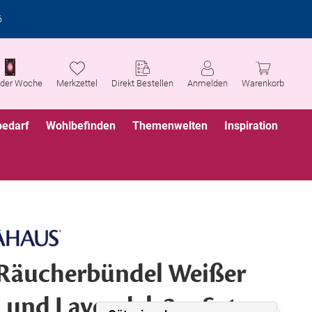
6
 der Woche
Merkzettel
Direkt Bestellen
Anmelden
Warenkorb
bedarf
Wohlbefinden
Themenwelten
Inspiration
Räucherbündel Weißer
i und Lavendel, 3er Set