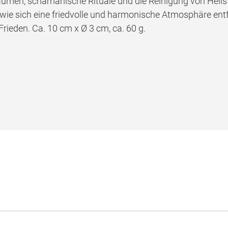
umen, schamanische Rituale und die Reinigung von Heils
 sich eine friedvolle und harmonische Atmosphäre entfalte
rieden. Ca. 10 cm x Ø 3 cm, ca. 60 g.