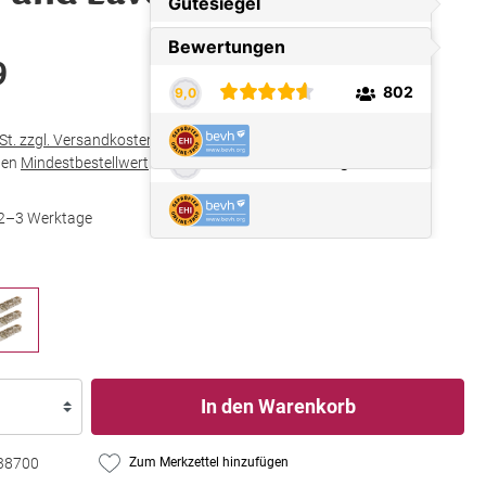
9
wSt. zzgl. Versandkosten
den
Mindestbestellwert
in Höhe von
€ 25,00
t 2–3 Werktage
In den Warenkorb
38700
Zum Merkzettel hinzufügen