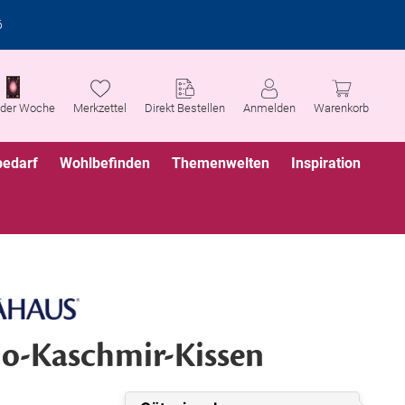
6
 der Woche
Merkzettel
Direkt Bestellen
Anmelden
Warenkorb
bedarf
Wohlbefinden
Themenwelten
Inspiration
o-Kaschmir-Kissen