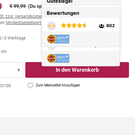
9
€ 99,99
(Du sparst 30%)
wSt. zzgl. Versandkosten
den
Mindestbestellwert
in Höhe von
€ 25,00
t 2–3 Werktage
0 cm
In den Warenkorb
20100
Zum Merkzettel hinzufügen