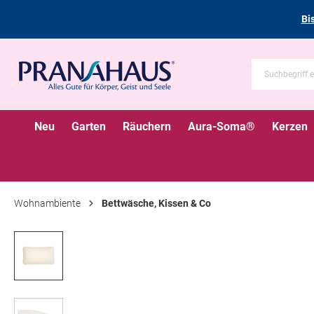
Bi
Neu
Garten
Räuchern
Aura-Soma®
Kerzen
Wohnambiente
Bettwäsche, Kissen & Co