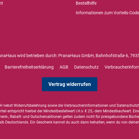
ht
Bestellhilfe
Informationen zum Vorteils-Cod
anaHaus wird betrieben durch: PranaHaus GmbH, Bahnhofstraße 6, 7935
Barrierefreiheitserklärung
AGB
Datenschutz
Verbraucherinfor
Vertrag widerrufen
 nebst Widerrufsbelehrung sowie die
Verbraucherinformationen
und
Datenschutz
il entspricht hierbei der Mindestbestellwert i.H.v. € 25,- dem Mindestkaufwert. Ein
henk-, Rabatt- und Gutscheinaktionen gelten zudem nicht für preisgebundene Bücher,
alb Deutschlands. Ein Geschenk kannst du auch dann behalten, wenn du von deinem