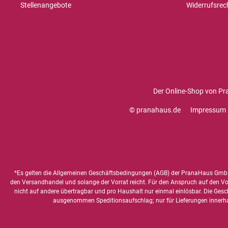
Stellenangebote
Widerrufsrec
Der Online-Shop von Pr
© pranahaus.de
Impressum
*Es gelten die
Allgemeinen Geschäftsbedingungen
(AGB) der PranaHaus GmbH
den Versandhandel und solange der Vorrat reicht. Für den Anspruch auf den Vorte
nicht auf andere übertragbar und pro Haushalt nur einmal einlösbar. Die Gesc
ausgenommen Speditionsaufschlag; nur für Lieferungen innerh