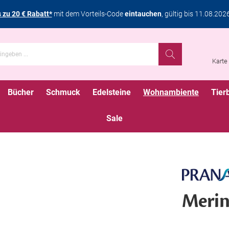
s zu 20 € Rabatt*
mit dem Vorteils-Code
eintauchen
, gültig bis 11.08.202
Karte
Bücher
Schmuck
Edelsteine
Wohnambiente
Tier
Sale
Merin