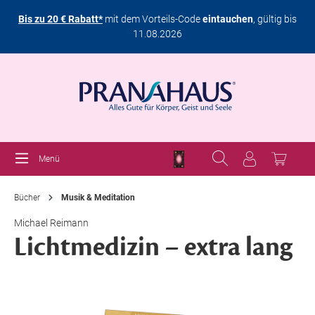
Bis zu 20 € Rabatt*
mit dem Vorteils-Code
eintauchen
, gültig bis
11.08.2026
Menü
Bücher
Musik & Meditation
Michael Reimann
Lichtmedizin – extra lang