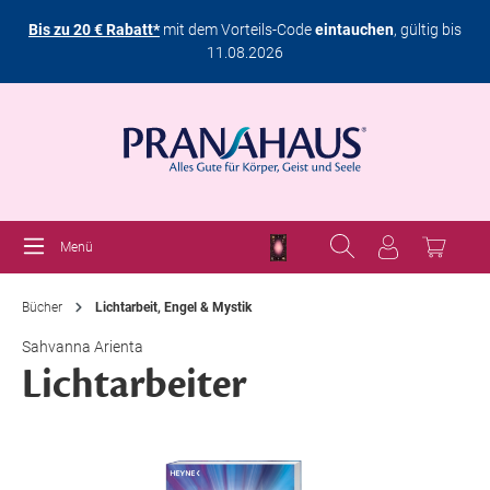
Bis zu 20 € Rabatt*
mit dem Vorteils-Code
eintauchen
, gültig bis
11.08.2026
Menü
Bücher
Lichtarbeit, Engel & Mystik
Sahvanna Arienta
Lichtarbeiter