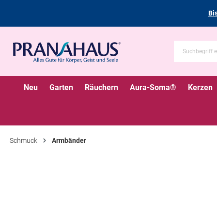
Bi
Neu
Garten
Räuchern
Aura-Soma®
Kerzen
Schmuck
Armbänder