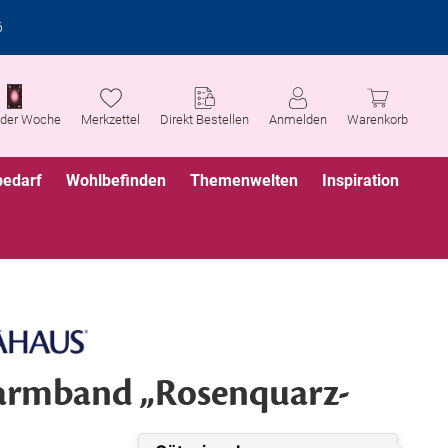
6
 der Woche
Merkzettel
Direkt Bestellen
Anmelden
Warenkorb
bedarf
Wohlbefinden
Themenwelten
Inspiration
armband „Rosenquarz-