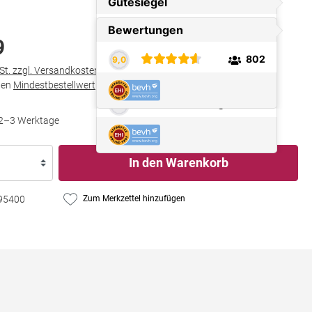
9
wSt. zzgl. Versandkosten
den
Mindestbestellwert
in Höhe von
€ 25,00
t 2–3 Werktage
In den Warenkorb
95400
Zum Merkzettel hinzufügen