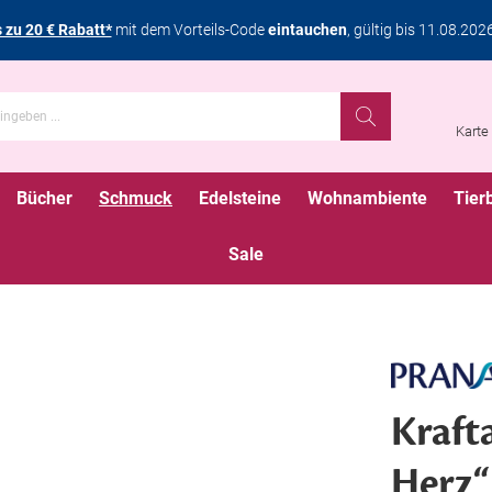
s zu 20 € Rabatt*
mit dem Vorteils-Code
eintauchen
, gültig bis 11.08.202
Karte
Bücher
Schmuck
Edelsteine
Wohnambiente
Tier
Sale
Kraft
Herz“