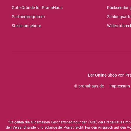
Gute Gründe für PranaHaus
Rücksendun
Partnerprogramm
Zahlungsart
Stellenangebote
Widerrufsrec
Der Online-Shop von Pr
© pranahaus.de
Impressum
*Es gelten die
Allgemeinen Geschäftsbedingungen
(AGB) der PranaHaus GmbH
den Versandhandel und solange der Vorrat reicht. Für den Anspruch auf den Vorte