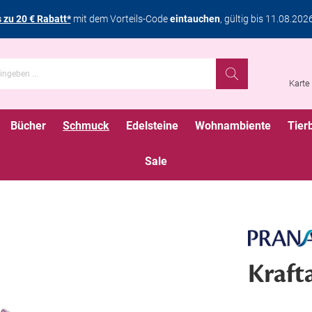
s zu 20 € Rabatt*
mit dem Vorteils-Code
eintauchen
, gültig bis 11.08.202
Karte
Bücher
Schmuck
Edelsteine
Wohnambiente
Tier
Sale
Kraft