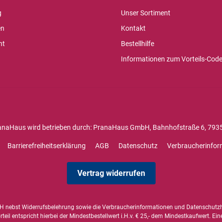
g
Unser Sortiment
en
Kontakt
ht
Bestellhilfe
Informationen zum Vorteils-Cod
anaHaus wird betrieben durch: PranaHaus GmbH, Bahnhofstraße 6, 7935
Barrierefreiheitserklärung
AGB
Datenschutz
Verbraucherinfor
Vertrag widerrufen
 nebst Widerrufsbelehrung sowie die
Verbraucherinformationen
und
Datenschutz
il entspricht hierbei der Mindestbestellwert i.H.v. € 25,- dem Mindestkaufwert. Ein