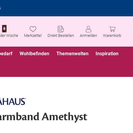
6
 der Woche
Merkzettel
Direkt Bestellen
Anmelden
Warenkorb
bedarf
Wohlbefinden
Themenwelten
Inspiration
armband Amethyst