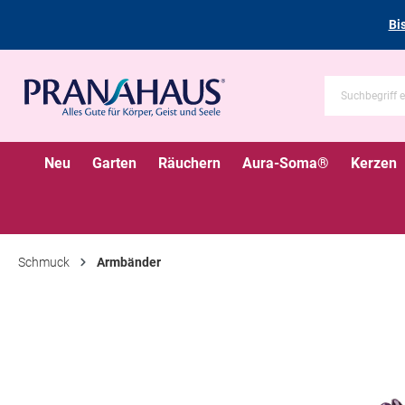
Bi
Neu
Garten
Räuchern
Aura-Soma®
Kerzen
Schmuck
Armbänder