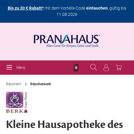
Bis zu 20 € Rabatt*
mit dem Vorteils-Code
eintauchen
, gültig bis
11.08.2026
Menü
Räuchern
Räucherwerk
Kleine Hausapotheke des